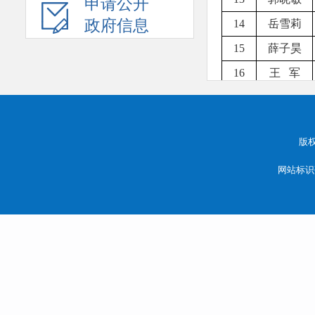
申请公开
政府信息
14
岳雪莉
15
薛子昊
16
王 军
17
赵海勇
王 拓
18
版
黄雅琦
19
网站标识码
20
冯 娇
马 莉
21
22
马世辉
23
李 丹
孙利锋
24