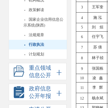
·
机构概况
王军奎
·
3
政策解读
·
施 泓
4
国家企业信用信息公
示系统(陕西)
5
刘
烜
·
法规规章
任宇飞
6
·
行政执法
苏 倩
7
·
计划规划
林子祯
8
重点领域
张国栋
9
信息公开
10
凌 鑫
李 辉
政府信息
11
公开年报
杨永斌
12
13
郭晓敏